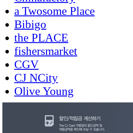
a Twosome Place
Bibigo
the PLACE
fishersmarket
CGV
CJ NCity
Olive Young